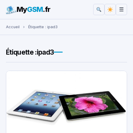
My
GSM
.fr
☰
Rechercher :
Accueil
›
Étiquette :
ipad3
Étiquette :
ipad3