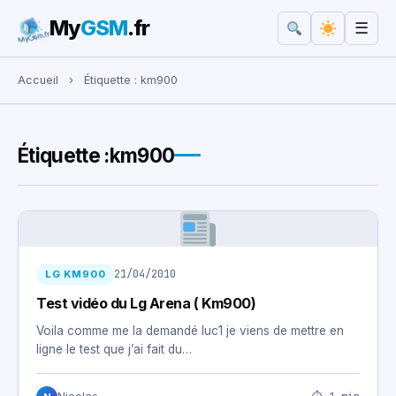
My
GSM
.fr
☰
Rechercher :
Accueil
›
Étiquette :
km900
Étiquette :
km900
21/04/2010
LG KM900
Test vidéo du Lg Arena ( Km900)
Voila comme me la demandé luc1 je viens de mettre en
ligne le test que j’ai fait du…