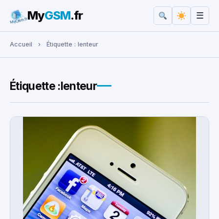
My
GSM
.fr
☰
Rechercher :
Accueil
›
Étiquette :
lenteur
Étiquette :
lenteur