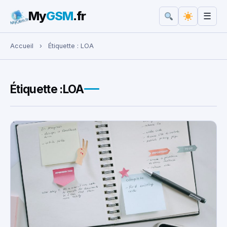
My
GSM
.fr
☰
Rechercher :
Accueil
›
Étiquette :
LOA
Étiquette :
LOA