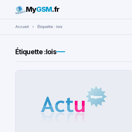
My
GSM
.fr
Rechercher :
Accueil
›
Étiquette :
lois
Étiquette :
lois