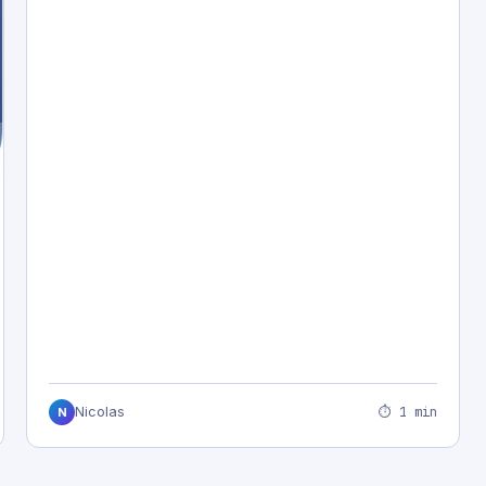
⏱ 1 min
Nicolas
N