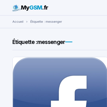
My
GSM
.fr
Rechercher :
Accueil
›
Étiquette :
messenger
Étiquette :
messenger