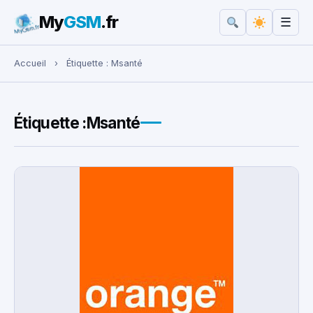
My
GSM
.fr
☰
Rechercher :
Accueil
›
Étiquette :
Msanté
Étiquette :
Msanté