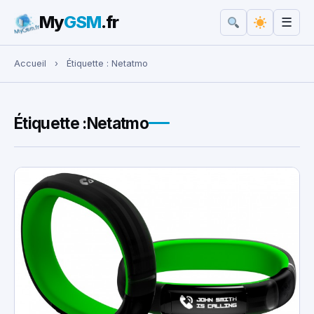
My
GSM
.fr
☰
Rechercher :
Accueil
›
Étiquette :
Netatmo
Étiquette :
Netatmo