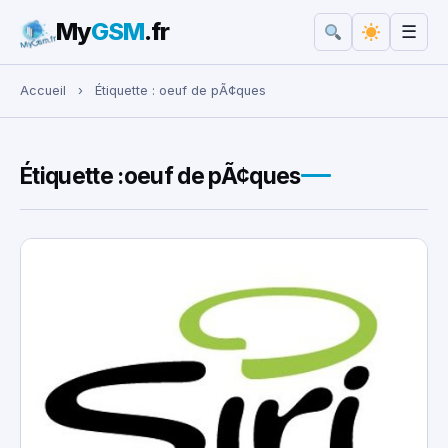
My
GSM
.fr
☰
Rechercher :
Accueil
›
Étiquette :
oeuf de pÃ¢ques
Étiquette :
oeuf de pÃ¢ques