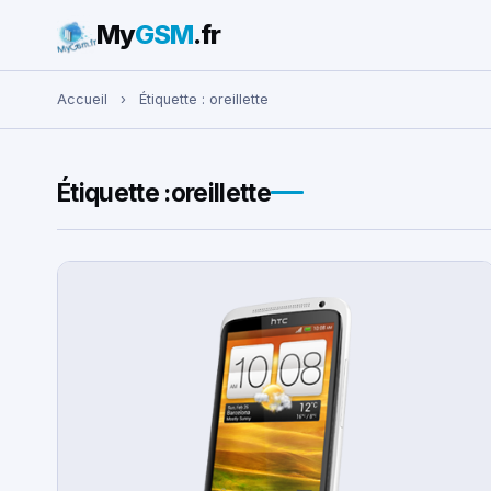
My
GSM
.fr
Rechercher :
Accueil
›
Étiquette :
oreillette
Étiquette :
oreillette