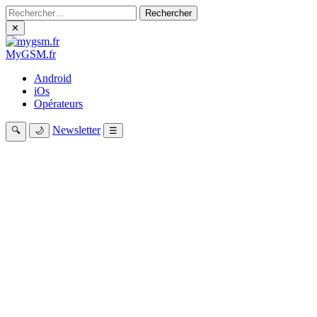
Rechercher :
✕
My
GSM
.fr
Android
iOs
Opérateurs
Newsletter
🔍
🌙
☰