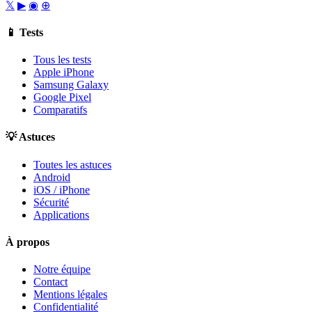
𝕏
▶
◉
⊕
📱 Tests
Tous les tests
Apple iPhone
Samsung Galaxy
Google Pixel
Comparatifs
💡 Astuces
Toutes les astuces
Android
iOS / iPhone
Sécurité
Applications
À propos
Notre équipe
Contact
Mentions légales
Confidentialité