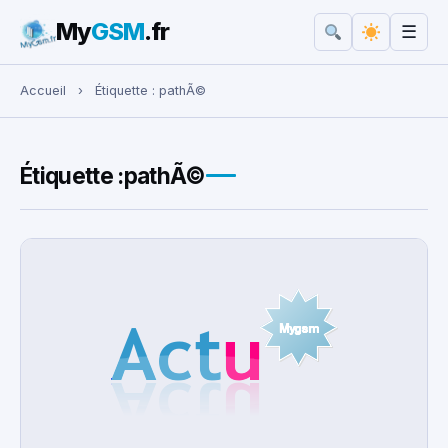
My
GSM
.fr
☰
Rechercher :
Accueil
›
Étiquette :
pathÃ©
Étiquette :
pathÃ©