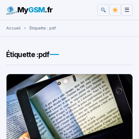
My
GSM
.fr
☰
Rechercher :
Accueil
›
Étiquette :
pdf
Étiquette :
pdf