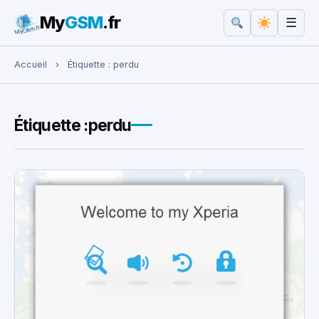
My
GSM
.fr
☰
Rechercher :
Accueil
›
Étiquette :
perdu
Étiquette :
perdu