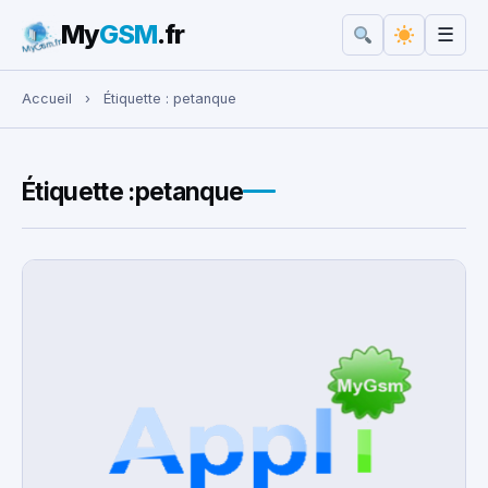
My
GSM
.fr
☰
Rechercher :
Accueil
›
Étiquette :
petanque
Étiquette :
petanque