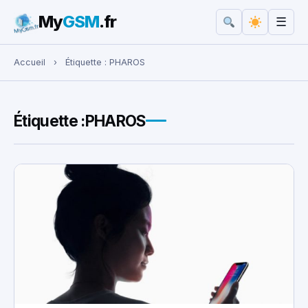
My
GSM
.fr
☰
Rechercher :
Accueil
›
Étiquette :
PHAROS
Étiquette :
PHAROS