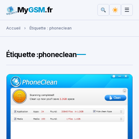
My
GSM
.fr
☰
Rechercher :
Accueil
›
Étiquette :
phoneclean
Étiquette :
phoneclean