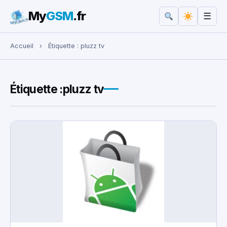
My
GSM
.fr
☰
Rechercher :
Accueil
›
Étiquette :
pluzz tv
Étiquette :
pluzz tv