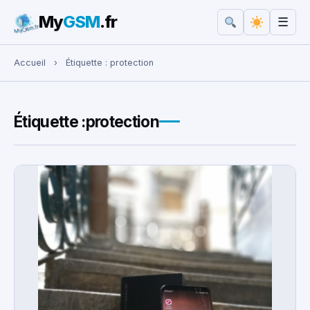
My
GSM
.fr
☰
Rechercher :
Accueil
›
Étiquette :
protection
Étiquette :
protection