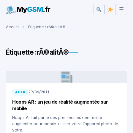
My
GSM
.fr
☰
Rechercher :
Accueil
›
Étiquette :
rÃ©alitÃ©
Étiquette :
rÃ©alitÃ©
29/06/2011
ACER
Hoops AR : un jeu de réalité augmentée sur
mobile
Hoops Ar fait partie des premiers jeux en réalité
augmenter pour mobile. utiliser votre l’appareil photo de
votre…