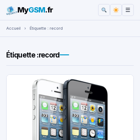
My
GSM
.fr
☰
Rechercher :
Accueil
›
Étiquette :
record
Étiquette :
record