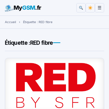
My
GSM
.fr
☰
Rechercher :
Accueil
›
Étiquette :
RED fibre
Étiquette :
RED fibre