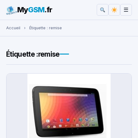
My
GSM
.fr
☰
Rechercher :
Accueil
›
Étiquette :
remise
Étiquette :
remise