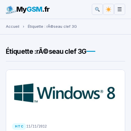
My
GSM
.fr
☰
Rechercher :
Accueil
›
Étiquette :
rÃ©seau clef 3G
Étiquette :
rÃ©seau clef 3G
11/11/2012
HTC