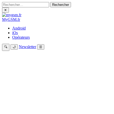
Rechercher :
✕
My
GSM
.fr
Android
iOs
Opérateurs
Newsletter
🔍
🌙
☰