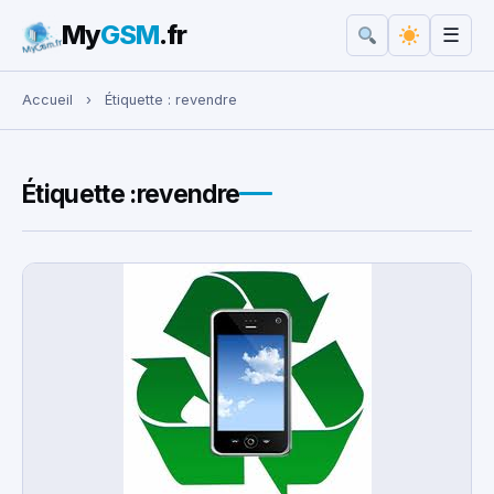
My
GSM
.fr
☰
Rechercher :
Accueil
›
Étiquette :
revendre
Étiquette :
revendre