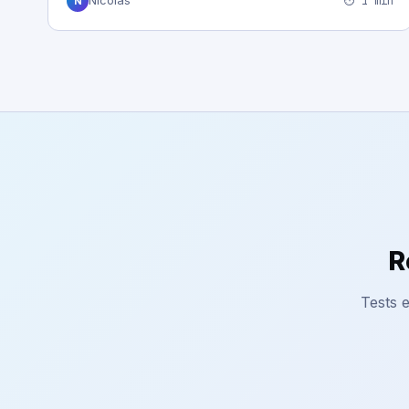
⏱ 1 min
Nicolas
N
R
Tests e