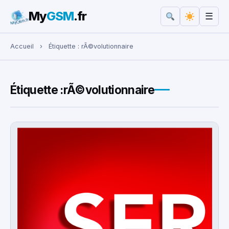
My
GSM
.fr
☰
Rechercher :
Accueil
›
Étiquette :
rÃ©volutionnaire
Étiquette :
rÃ©volutionnaire