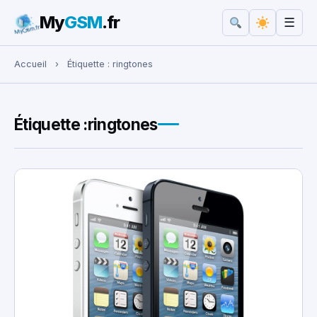
My
GSM
.fr
☰
Rechercher :
Accueil
›
Étiquette :
ringtones
Étiquette :
ringtones