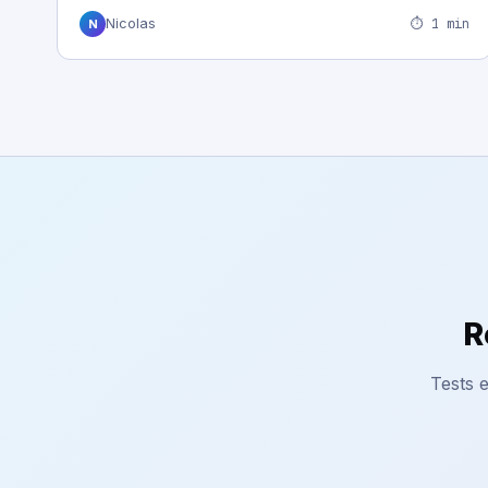
⏱ 1 min
Nicolas
N
R
Tests e