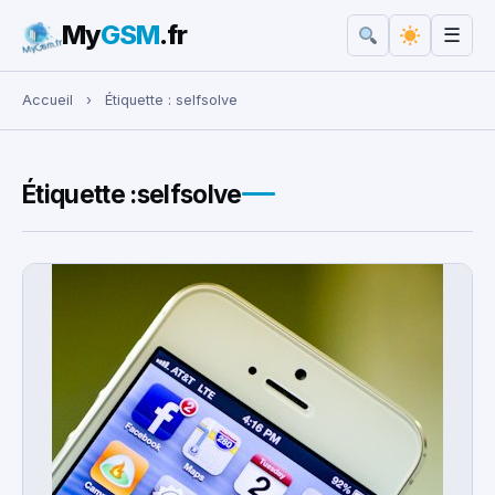
My
GSM
.fr
☰
Rechercher :
Accueil
›
Étiquette :
selfsolve
Étiquette :
selfsolve