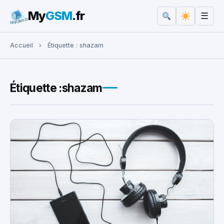
My
GSM
.fr
☰
Rechercher :
Accueil
›
Étiquette :
shazam
Étiquette :
shazam