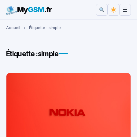
My
GSM
.fr
☰
Rechercher :
Accueil
›
Étiquette :
simple
Étiquette :
simple