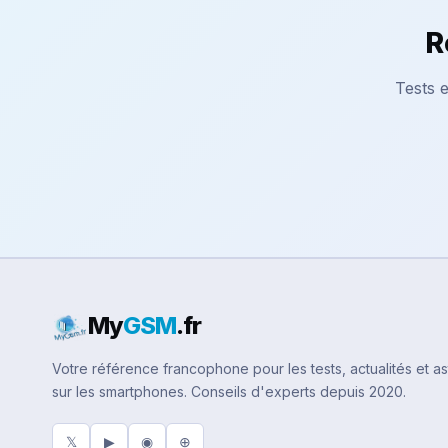
R
Tests e
My
GSM
.fr
Votre référence francophone pour les tests, actualités et a
sur les smartphones. Conseils d'experts depuis 2020.
𝕏
▶
◉
⊕