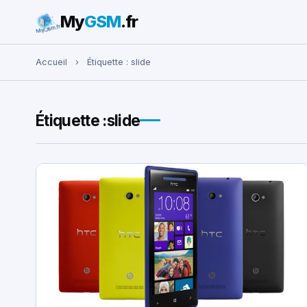
My
GSM
.fr
Rechercher :
Accueil
›
Étiquette :
slide
Étiquette :
slide