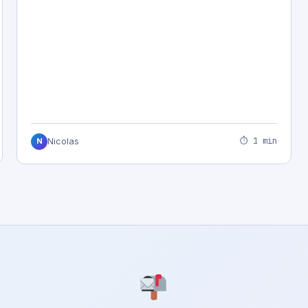
⏱ 1 min
Nicolas
N