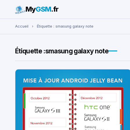
My
GSM
.fr
Rechercher :
Accueil
›
Étiquette :
smasung galaxy note
Étiquette :
smasung galaxy note