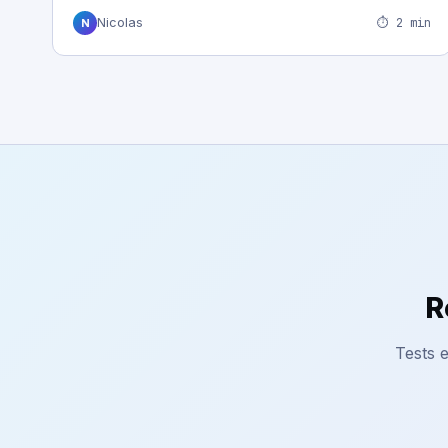
⏱ 2 min
Nicolas
N
R
Tests e