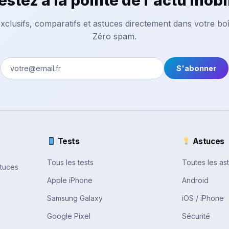
estez à la pointe de l'actu mobi
xclusifs, comparatifs et astuces directement dans votre boî
Zéro spam.
S'abonner
Tests
Astuces
Tous les tests
Toutes les as
stuces
Apple iPhone
Android
Samsung Galaxy
iOS / iPhone
Google Pixel
Sécurité