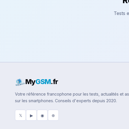
R
Tests e
My
GSM
.fr
Votre référence francophone pour les tests, actualités et a
sur les smartphones. Conseils d'experts depuis 2020.
𝕏
▶
◉
⊕