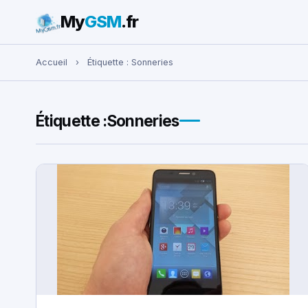
My
GSM
.fr
Rechercher :
Accueil
›
Étiquette :
Sonneries
Étiquette :
Sonneries