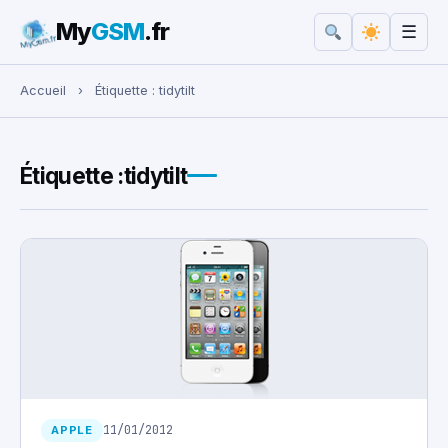
My
GSM
.fr
☰
Rechercher :
Accueil
›
Étiquette :
tidytilt
Étiquette :
tidytilt
11/01/2012
APPLE