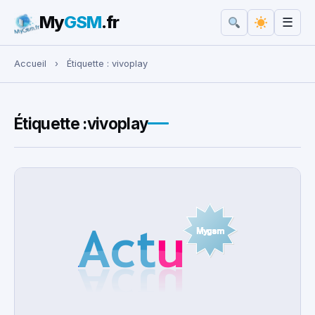
My
GSM
.fr
☰
Rechercher :
Accueil
›
Étiquette :
vivoplay
Étiquette :
vivoplay