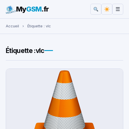
My
GSM
.fr
☰
Rechercher :
Accueil
›
Étiquette :
vlc
Étiquette :
vlc