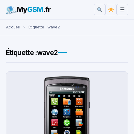
My
GSM
.fr
☰
Rechercher :
Accueil
›
Étiquette :
wave2
Étiquette :
wave2