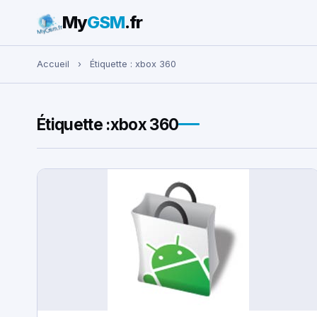
My
GSM
.fr
Rechercher :
Accueil
›
Étiquette :
xbox 360
Étiquette :
xbox 360