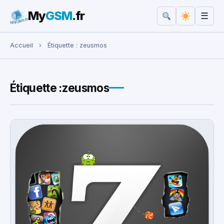
My
GSM
.fr
☰
Rechercher :
Accueil
›
Étiquette :
zeusmos
Étiquette :
zeusmos