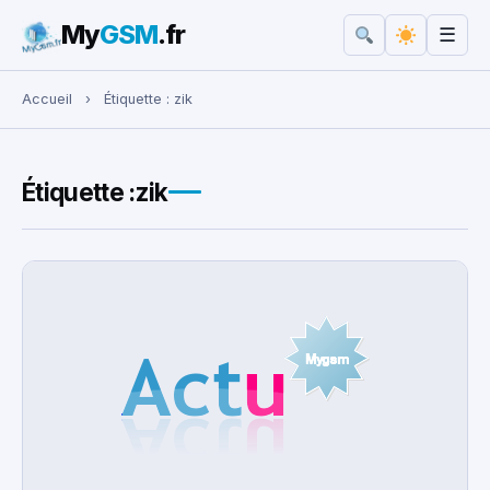
My
GSM
.fr
☰
Rechercher :
Accueil
›
Étiquette :
zik
Étiquette :
zik