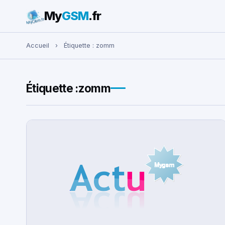
My
GSM
.fr
Rechercher :
Accueil
›
Étiquette :
zomm
Étiquette :
zomm