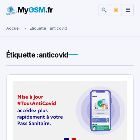
My
GSM
.fr
☰
Rechercher :
Accueil
›
Étiquette :
anticovid
Étiquette :
anticovid