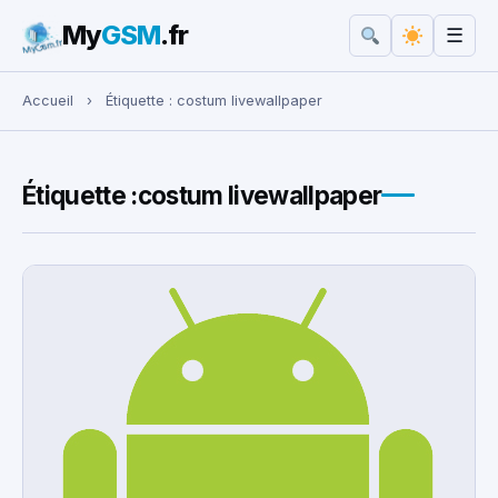
My
GSM
.fr
☰
Rechercher :
Accueil
›
Étiquette :
costum livewallpaper
Étiquette :
costum livewallpaper