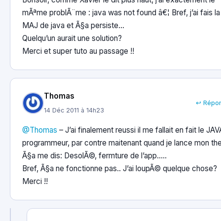
mÃªme problÃ¨me : java was not found â€¦ Bref, j’ai fais la
MAJ de java et Ã§a persiste…
Quelqu’un aurait une solution?
Merci et super tuto au passage !!
Thomas
↩ Répo
14 Déc 2011 à 14h23
@Thomas
– J’ai finalement reussi il me fallait en fait le JAV
programmeur, par contre maitenant quand je lance mon t
Ã§a me dis: DesolÃ©, fermture de l’app…..
Bref, Ã§a ne fonctionne pas.. J’ai loupÃ© quelque chose?
Merci !!