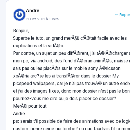
Andre
↩ Répo
11 Oct 2011 à 10h29
Bonjour,
Superbe le tuto, un grand merÃ§i! c’Ã©tait facile avec les
explications et la vidÃ©o.
Par contre, un sujet un peu diffÃ©rent, j’ai tÃ©lÃ©charger 
mon pc, via android, des fond d’Ã©cran animÃ©s, mais je 
sais pas ou les placÃ©s sur le mobile sony Ã©ricsson
xpÃ©ria arc? je les ai transfÃ©rer dans le dossier My
picspeed wallpapers, car je n’ai pas trouvÃ© un autre endro
et j’ai des images fixes, donc mon dossier n’est pas le bon
pourriez-vous me dire ou je dois placer ce dossier?
MerÃ§i pour tout.
Andre
ps: serais t’il possible de faire des animations avec ce logi
custom, genre neige qui tombe? ou que faudrais t’il comm