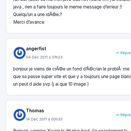
java , rien a faire toujours le meme message d’erreur !!
Quelqu’un a une idÃ©e.?
Merci d’avance
angerfist
↩ Répo
04 Déc 2011 à 01h23
bonjour je viens de crÃ©e un fond d’Ã©cran le problÃ¨me 
que sa passe super vite et que y a toujours une page blan
un peut d aide svp (j ai que 10 image )
Thomas
↩ Répo
14 Déc 2011 à 00h35
Bonsoir, comme Xavier le dit plus haut, j’ai exactement le