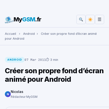
My
GSM
.fr
☰
Rechercher :
Accueil
›
Android
›
Créer son propre fond d’écran animé
pour Android
07 Mar 2011
⏱ 3 min
ANDROID
Créer son propre fond d’écran
animé pour Android
Nicolas
N
Rédacteur MyGSM