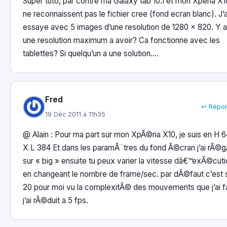
Super tuto, par contre ma Galaxy tab 10.1 et mon Xperia X1
ne reconnaissent pas le fichier cree (fond ecran blanc). J’a
essaye avec 5 images d’une resolution de 1280 x 820. Y a t
une resolution maximum a avoir? Ca fonctionne avec les
tablettes? Si quelqu’un a une solution….
Fred
↩ Répo
19 Déc 2011 à 11h35
@ Alain : Pour ma part sur mon XpÃ©ria X10, je suis en H 
X L 384 Et dans les paramÃ¨tres du fond Ã©cran j’ai rÃ©
sur « big » ensuite tu peux varier la vitesse dâ€™exÃ©cut
en changeant le nombre de frame/sec. par dÃ©faut c’est 
20 pour moi vu la complexitÃ© des mouvements que j’ai fa
j’ai rÃ©duit a 5 fps.