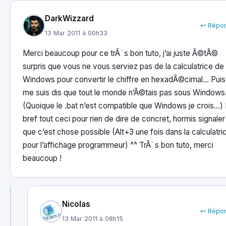
DarkWizzard
↩ Répo
13 Mar 2011 à 00h33
Merci beaucoup pour ce trÃ¨s bon tuto, j’ai juste Ã©tÃ©
surpris que vous ne vous serviez pas de la calculatrice de
Windows pour convertir le chiffre en hexadÃ©cimal… Puis
me suis dis que tout le monde n’Ã©tais pas sous Windows
(Quoique le .bat n’est compatible que Windows je crois…) 
bref tout ceci pour rien de dire de concret, hormis signaler
que c’est chose possible (Alt+3 une fois dans la calculatri
pour l’affichage programmeur) ^^ TrÃ¨s bon tuto, merci
beaucoup !
Nicolas
↩ Répo
13 Mar 2011 à 08h15