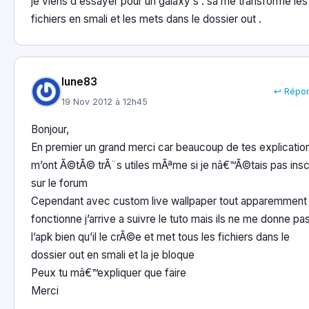
je viens d essayer pour un galaxy s . sa me transforme les
fichiers en smali et les mets dans le dossier out .
lune83
↩ Répo
19 Nov 2012 à 12h45
Bonjour,
En premier un grand merci car beaucoup de tes explicatio
m’ont Ã©tÃ© trÃ¨s utiles mÃªme si je nâ€™Ã©tais pas insc
sur le forum
Cependant avec custom live wallpaper tout apparemment
fonctionne j’arrive a suivre le tuto mais ils ne me donne pa
l’apk bien qu’il le crÃ©e et met tous les fichiers dans le
dossier out en smali et la je bloque
Peux tu mâ€™expliquer que faire
Merci