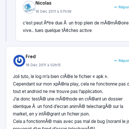
Nicolas
↩ Répo
16 Déc 2011 à 07h39
c’est peut Ãªtre due Ã un trop plein de mÃ©mÃ©oire
vive.. tues quelque tÃ¢ches active
Fred
↩ Répo
18 Déc 2011 à 02h15
Joli tuto, le log m’a bien crÃ©e le fichier « apk ».
Cependant sur mon xpÃ©ria play, cela ne fonctionne pas 
tout et android ne me trouve pas l’application.
J’ai donc testÃ© une mÃ©thode en crÃ©ant un dossier
identique Ã un fond d’ecran animÃ© telechargÃ© sur la
market, en y intÃ©grant un fichier json.
Cela a fonctionnÃ© mais avec pas mal de bug (noraml le j
provenait d’un fond d’ecran telechargÃ©)