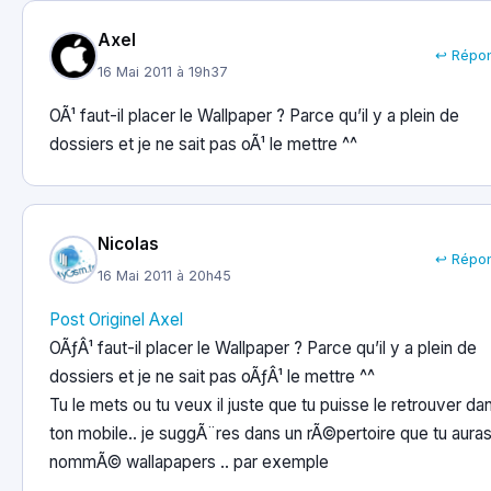
Axel
↩ Répo
16 Mai 2011 à 19h37
OÃ¹ faut-il placer le Wallpaper ? Parce qu’il y a plein de
dossiers et je ne sait pas oÃ¹ le mettre ^^
Nicolas
↩ Répo
16 Mai 2011 à 20h45
Post Originel Axel
OÃƒÂ¹ faut-il placer le Wallpaper ? Parce qu’il y a plein de
dossiers et je ne sait pas oÃƒÂ¹ le mettre ^^
Tu le mets ou tu veux il juste que tu puisse le retrouver da
ton mobile.. je suggÃ¨res dans un rÃ©pertoire que tu aura
nommÃ© wallapapers .. par exemple