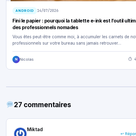
14/07/2026
ANDROID
Fini le papier : pourquoi la tablette e-ink est l’outil ulti
des professionnels nomades
Vous êtes peut-être comme moi, à accumuler les carnets de no
professionnels sur votre bureau sans jamais retrouver…
⏱ 4
Nicolas
N
27 commentaires
Miktad
↩ Répo