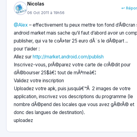
Nicolas
↩ Répo
06 Oct 2011 à 19h56
@Alex
– effectivement tu peux mettre ton fond d’Ã©cran 
android market mais sache qu’il faut d’abord avoir un com
publisher, qui va te coÃ»ter 25 euro dÃ¨s le dÃ©part ..
pour t’aider :
Allez sur
http://market.android.com/publish
Inscrivez-vous, prÃ©parez votre carte de crÃ©dit pour
dÃ©bourser 25$â€¦ tout de mÃªmeâ€¦
Validez votre inscription
Uploadez votre apk, puis jusquâ€™Ã 2 images de votre
application, inscrivez vos descriptions du programme (le
nombre dÃ©pend des locales que vous avez gÃ©rÃ© et
donc des langues de destination).
uploadez