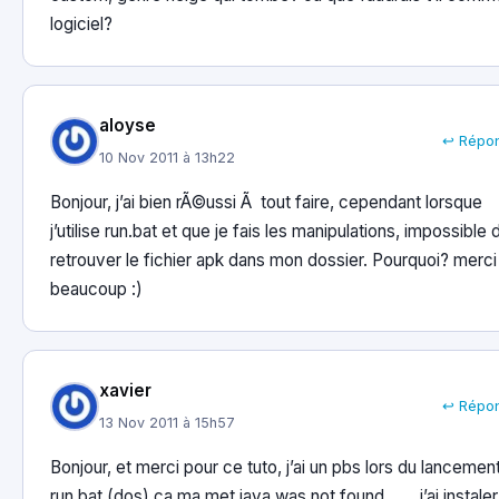
logiciel?
aloyse
↩ Répo
10 Nov 2011 à 13h22
Bonjour, j’ai bien rÃ©ussi Ã tout faire, cependant lorsque
j’utilise run.bat et que je fais les manipulations, impossible 
retrouver le fichier apk dans mon dossier. Pourquoi? merci
beaucoup :)
xavier
↩ Répo
13 Nov 2011 à 15h57
Bonjour, et merci pour ce tuto, j’ai un pbs lors du lancemen
run bat (dos) ca ma met java was not found …… j’ai instaler