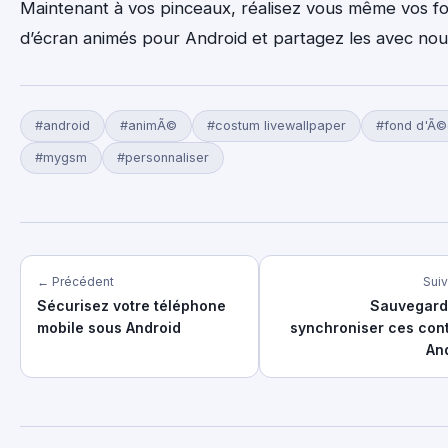
Maintenant à vos pinceaux, réalisez vous même vos f
d’écran animés pour Android et partagez les avec nous
#android
#animÃ©
#costum livewallpaper
#fond d'Ã©
#mygsm
#personnaliser
← Précédent
Sui
Sécurisez votre téléphone
Sauvegard
mobile sous Android
synchroniser ces con
An