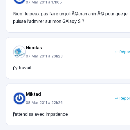
07 Mar 2011 à 17h05
Nico’ tu peux pas faire un joli Ã©cran animÃ© pour que je
puisse l’admirer sur mon GAlaxy S ?
Nicolas
↩ Répo
07 Mar 2011 à 20h23
j’y travail
Miktad
↩ Répo
08 Mar 2011 à 22h26
j’attend sa avec impatience