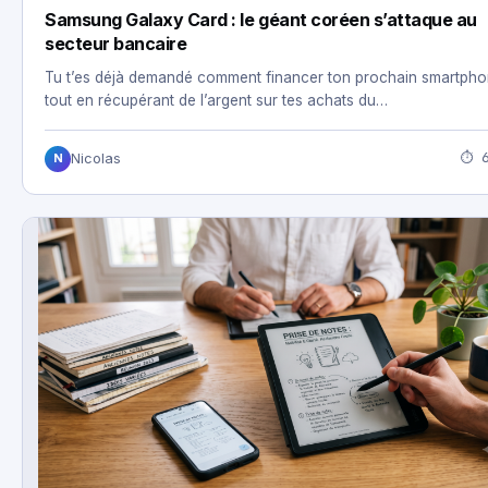
Samsung Galaxy Card : le géant coréen s’attaque au
secteur bancaire
Tu t’es déjà demandé comment financer ton prochain smartph
tout en récupérant de l’argent sur tes achats du…
⏱ 6
Nicolas
N