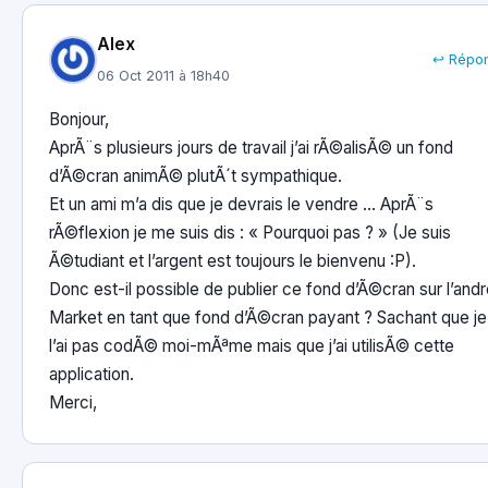
Alex
↩ Répo
06 Oct 2011 à 18h40
Bonjour,
AprÃ¨s plusieurs jours de travail j’ai rÃ©alisÃ© un fond
d’Ã©cran animÃ© plutÃ´t sympathique.
Et un ami m’a dis que je devrais le vendre … AprÃ¨s
rÃ©flexion je me suis dis : « Pourquoi pas ? » (Je suis
Ã©tudiant et l’argent est toujours le bienvenu :P).
Donc est-il possible de publier ce fond d’Ã©cran sur l’andr
Market en tant que fond d’Ã©cran payant ? Sachant que je
l’ai pas codÃ© moi-mÃªme mais que j’ai utilisÃ© cette
application.
Merci,