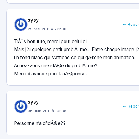
sysy
↩ Répo
29 Mai 2011 à 22h08
TrÃ¨s bon tuto, merci pour celui ci.
Mais j’ai quelques petit problÃ¨me… Entre chaque image j’a
un fond blanc qui s’affiche ce qui gÃ¢che mon animation…
Auriez-vous une idÃ©e du problÃ¨me?
Merci d’avance pour la rÃ©ponse.
sysy
↩ Répo
06 Juin 2011 à 10h38
Personne n’a d’idÃ©e??