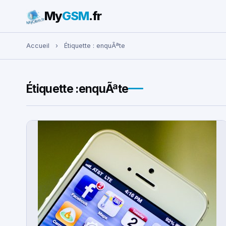
My
GSM
.fr
Rechercher :
Accueil
›
Étiquette :
enquÃªte
Étiquette :
enquÃªte